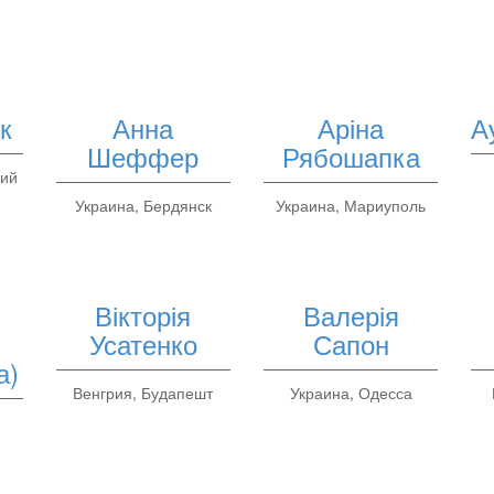
к
Анна
Аріна
А
Шеффер
Рябошапка
кий
Украина, Бердянск
Украина, Мариуполь
Вікторія
Валерія
Усатенко
Сапон
а)
Венгрия, Будапешт
Украина, Одесса