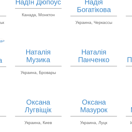
НадІн Дюпоус
Надія
Богатікова
Канада, Монктон
ьк
Украина, Черкассы
Наталія
Наталія
Музика
Панченко
П
а
Украина, Бровары
Оксана
Оксана
Лугвіщік
Мазурок
Украина, Киев
Украина, Луцк