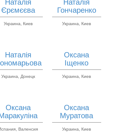
Наталія
Наталія
Єрємєєва
Гончаренко
Украина, Киев
Украина, Киев
Наталія
Оксана
ономарьова
Іщенко
Украина, Донецк
Украина, Киев
Оксана
Оксана
Маракуліна
Муратова
Испания, Валенсия
Украина, Киев