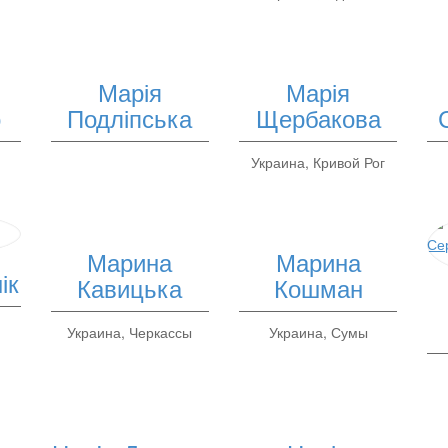
Марія
Марія
о
Подліпська
Щербакова
Украина, Кривой Рог
Марина
Марина
ік
Кавицька
Кошман
Украина, Черкассы
Украина, Сумы