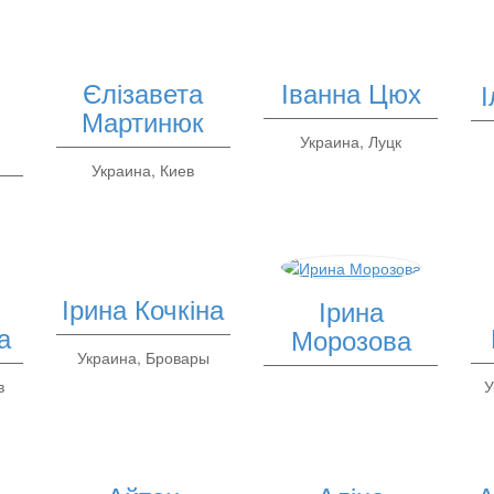
Єлізавета
Іванна Цюх
Мартинюк
Украина, Луцк
Украина, Киев
Ірина Кочкіна
Ірина
а
Морозова
Украина, Бровары
в
У