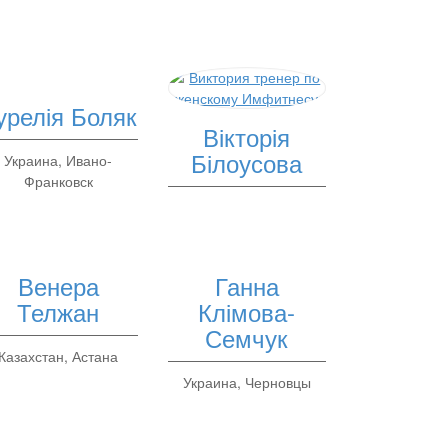
урелія Боляк
Вікторія
Білоусова
Украина, Ивано-
Франковск
Венера
Ганна
Телжан
Клімова-
Семчук
Казахстан, Астана
Украина, Черновцы