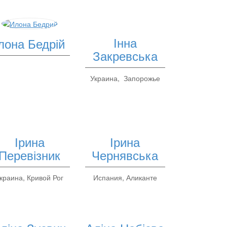
Інна
Ілона Бедрій
Закревська
Украина, Запорожье
Ірина
Ірина
Перевізник
Чернявська
краина, Кривой Рог
Испания, Аликанте