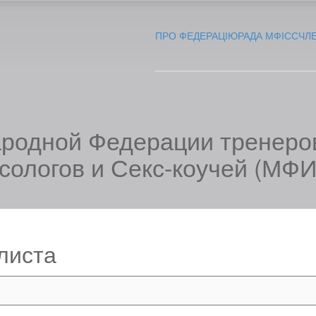
ПРО ФЕДЕРАЦІЮ
РАДА МФІСС
ЧЛ
родной Федерации тренеров
сологов и Секс-коучей (МФ
листа