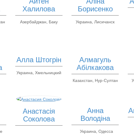
Айтен
Аліна
А
а
Халилова
Борисенко
тан
Азербайджан, Баку
Украина, Лисичанск
Алла Штогрін
Алмагуль
а
Абілкакова
Украина, Хмельницкий
Казахстан, Нур-Султан
У
Анна
А
Анастасія
Володіна
Соколова
ье
Украина, Одесса