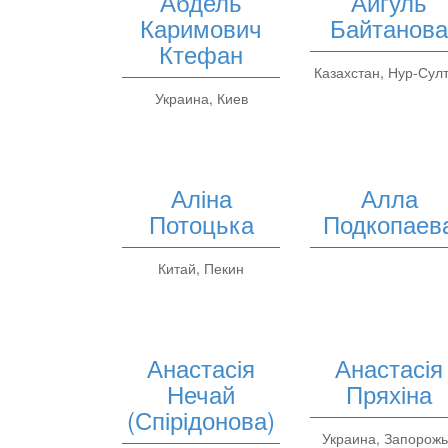
Абдель
Айгуль
Каримович
Байтанов
Ктефан
Казахстан, Нур-Сул
Украина, Киев
Аліна
Алла
Потоцька
Подкопаев
Китай, Пекин
Анастасія
Анастасія
Нечай
Пряхіна
(Спірідонова)
Украина, Запорож