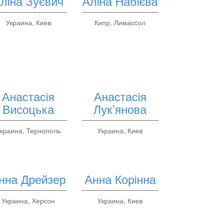
ліна Зуєвич
Аліна Набієва
Украина, Киев
Кипр, Лимасcол
Анастасія
Анастасія
Висоцька
Лук’янова
краина, Тернополь
Украина, Киев
нна Дрейзер
Анна Корінна
Украина, Херсон
Украина, Киев