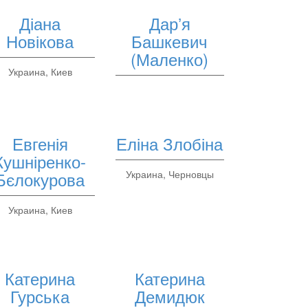
Діана
Дарʼя
Новікова
Башкевич
(Маленко)
Украина, Киев
Евгенія
Еліна Злобіна
Кушніренко-
Бєлокурова
Украина, Черновцы
Украина, Киев
Катерина
Катерина
Гурська
Демидюк