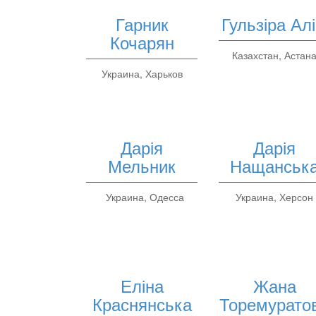
Гарник
Гульзіра Ал
Кочарян
Казахстан, Астан
Украина, Харьков
Дарія
Дарія
Мельник
Нащанськ
Украина, Одесса
Украина, Херсон
Еліна
Жана
Краснянська
Торемурато