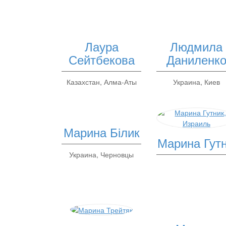
Лаура
Людмила
Сейтбекова
Даниленк
Казахстан, Алма-Аты
Украина, Киев
Марина Білик
Марина Гутн
Украина, Черновцы