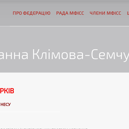
ПРО ФЕДЕРАЦІЮ
РАДА МФІСС
ЧЛЕНИ МФІСС
анна Клімова-Семч
АРКІВ
ТНЕСУ