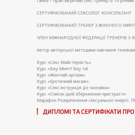
Ганна – практикуючий секс-тренер із 10-річни
СЕРТИФІКОВАНИЙ СЕКСОЛОГ-КОНСУЛЬТАНТ
СЕРТИФІКОВАНИЙ ТРЕНЕР З ЖІНОЧОГО ІМФІТ
ЧЛЕН МІЖНАРОДНОЇ ФЕДЕРАЦІЇ ТРЕНЕРІВ З ІМ
Автор авторської методики навчання технікам
Курс «Секс Майстерність»
Курс «Вау Мінет! Вау ти!
Курс «Жіночий оргазм»
Курс «Еротичний масаж»
Курс «Секс інструкція до чоловіка»
Курс «Список ідей збереження пристрасті»
Марафон Розкріпачення сексуальної енергії
ДИПЛОМІ ТА СЕРТИФІКАТИ ПРО 