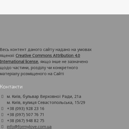
Весь контент даного сайту надано на умовах
ліцензії
Creative Commons Attribution 4.0
International license
, якщо інше не зазначено
щодо частини, розділу чи конкретного
матеріалу розміщеного на Сайті
Контакти
м. Київ, бульвар Верховної Ради, 21а
м. Київ, вулиця Севастопольська, 15/29
+38 (093) 928 23 16
+38 (097) 507 76 71
+38 (067) 948 82 75
info@formylove.com.ua