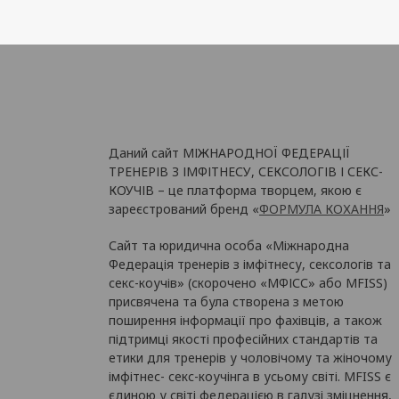
Даний сайт МІЖНАРОДНОЇ ФЕДЕРАЦІЇ
ТРЕНЕРІВ З ІМФІТНЕСУ, СЕКСОЛОГІВ І СЕКС-
КОУЧІВ – це платформа творцем, якою є
зареєстрований бренд «
ФОРМУЛА КОХАННЯ
»
Сайт та юридична особа «Міжнародна
Федерація тренерів з імфітнесу, сексологів та
секс-коучів» (скорочено «МФІСС» або MFISS)
присвячена та була створена з метою
поширення інформації про фахівців, а також
підтримці якості професійних стандартів та
етики для тренерів у чоловічому та жіночому
імфітнес- секс-коучінга в усьому світі. MFISS є
єдиною у світі федерацією в галузі зміцнення,