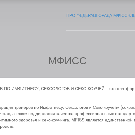
ПРО ФЕДЕРАЦІЮ
РАДА МФІСС
ЧЛ
МФИСС
О ИМФИТНЕСУ, СЕКСОЛОГОВ И СЕКС-КОУЧЕЙ – это платформа, 
рация тренеров по Имфитнесу, Сексологов и Секс-коучей» (сокр
тах, а также поддержания качества профессиональных стандартов
нтимного здоровья и секс-коучинга. MFISS является единственной
ройств.