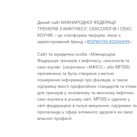
Даний сайт МІЖНАРОДНОЇ ФЕДЕРАЦІЇ
ТРЕНЕРІВ З ІМФІТНЕСУ, СЕКСОЛОГІВ І СЕКС-
КОУЧІВ – це платформа творцем, якою є
зареєстрований бренд «
ФОРМУЛА КОХАННЯ
»
Сайт та юридична особа «Міжнародна
Федерація тренерів з імфітнесу, сексологів та
секс-коучів» (скорочено «МФІСС» або MFISS)
присвячена та була створена з метою
поширення інформації про фахівців, а також
підтримці якості професійних стандартів та етики
для тренерів у чоловічому та жіночому імфітнес-
секс-коучінга в усьому світі. MFISS є єдиною у
світі федерацією в галузі зміцнення, підтримки та
пропаганди у сфері інтимного здоров’я як своєї
власної професії.