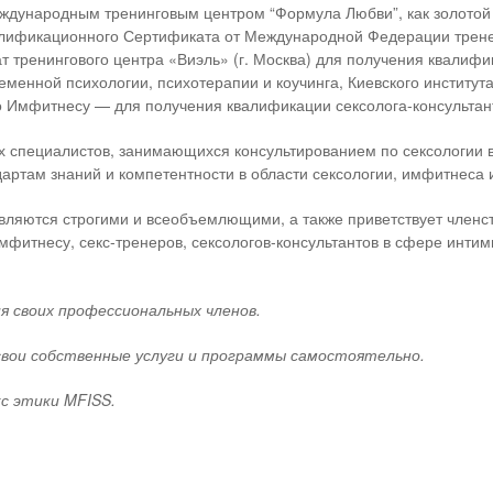
ждународным тренинговым центром “Формула Любви”, как золотой
алификационного Сертификата от Международной Федерации тренер
 тренингового центра «Виэль» (г. Москва) для получения квалиф
еменной психологии, психотерапии и коучинга, Киевского институт
о Имфитнесу — для получения квалификации сексолога-консультан
специалистов, занимающихся консультированием по сексологии в 
дартам знаний и компетентности в области сексологии, имфитнеса 
вляются строгими и всеобъемлющими, а также приветствует членс
имфитнесу, секс-тренеров, сексологов-консультантов в сфере инти
я своих профессиональных членов.
вои собственные услуги и программы самостоятельно.
с этики MFISS.