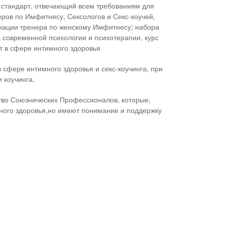
 стандарт, отвечающий всем требованиям для
ов по Имфитнесу, Сексологов и Секс-коучей,
икации тренера по женскому Имфитнесу; набора
а современной психологии и психотерапии, курс
т в сфере интимного здоровья
сфере интимного здоровья и секс-коучинга, при
и коучинга.
тво Союзнических Профессионалов, которые,
много здоровья,но имеют понимание и поддержку