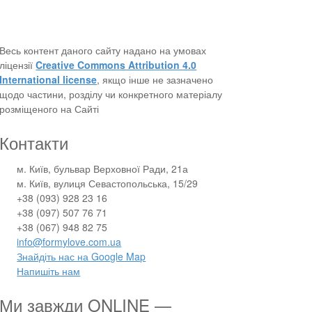
Весь контент даного сайту надано на умовах
ліцензії
Creative Commons Attribution 4.0
International license
, якщо інше не зазначено
щодо частини, розділу чи конкретного матеріалу
розміщеного на Сайті
Контакти
м. Київ, бульвар Верховної Ради, 21а
м. Київ, вулиця Севастопольська, 15/29
+38 (093) 928 23 16
+38 (097) 507 76 71
+38 (067) 948 82 75
info@formylove.com.ua
Знайдіть нас на Google Map
Напишіть нам
Ми завжди ONLINE —