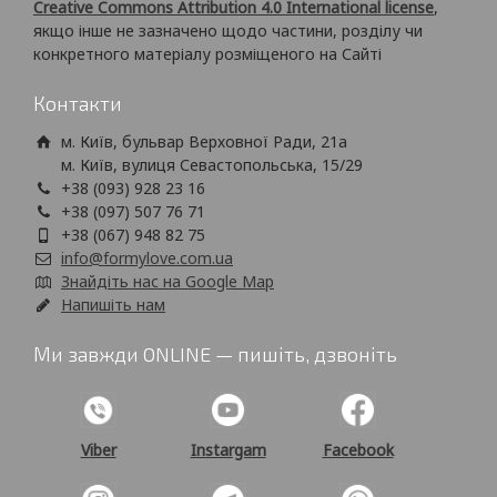
Creative Commons Attribution 4.0 International license
,
якщо інше не зазначено щодо частини, розділу чи
конкретного матеріалу розміщеного на Сайті
Контакти
м. Київ, бульвар Верховної Ради, 21а
м. Київ, вулиця Севастопольська, 15/29
+38 (093) 928 23 16
+38 (097) 507 76 71
+38 (067) 948 82 75
info@formylove.com.ua
Знайдіть нас на Google Map
Напишіть нам
Ми завжди ONLINE — пишіть, дзвоніть
Viber
Instargam
Facebook