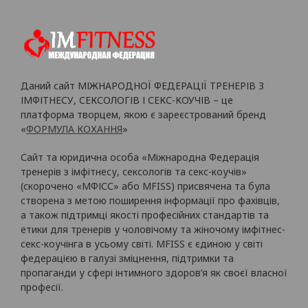
Даний сайт МІЖНАРОДНОЇ ФЕДЕРАЦІЇ ТРЕНЕРІВ З
ІМФІТНЕСУ, СЕКСОЛОГІВ І СЕКС-КОУЧІВ – це
платформа творцем, якою є зареєстрований бренд
«
ФОРМУЛА КОХАННЯ
»
Сайт та юридична особа «Міжнародна Федерація
тренерів з імфітнесу, сексологів та секс-коучів»
(скорочено «МФІСС» або MFISS) присвячена та була
створена з метою поширення інформації про фахівців,
а також підтримці якості професійних стандартів та
етики для тренерів у чоловічому та жіночому імфітнес-
секс-коучінга в усьому світі. MFISS є єдиною у світі
федерацією в галузі зміцнення, підтримки та
пропаганди у сфері інтимного здоров’я як своєї власної
професії.