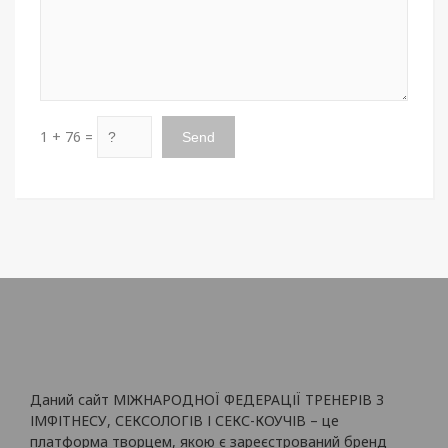
1 + 76 =
Даний сайт МІЖНАРОДНОЇ ФЕДЕРАЦІЇ ТРЕНЕРІВ З
ІМФІТНЕСУ, СЕКСОЛОГІВ І СЕКС-КОУЧІВ – це
платформа творцем, якою є зареєстрований бренд