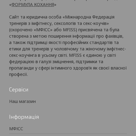
«
ФОРМУЛА КОХАННЯ
»
Сайт та юридична особа «Міжнародна Федерація
тренерів з імфітнесу, сексологів та секс-коучів»
(скорочено «МФІСС» або MFISS) присвячена та була
створена з метою поширення інформації про фахівців,
а також підтримці якості професійних стандартів та
етики для тренерів у чоловічому та жіночому імфітнес-
секс-коучінга в усьому світі. MFISS є єдиною у світі
федерацією в галузі зміцнення, підтримки та
пропаганди у сфері інтимного здоров’я як своєї власної
професії.
Сервіси
Наш магазин
Інформація
МФІСС