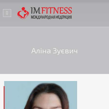
Аліна Зуєвич