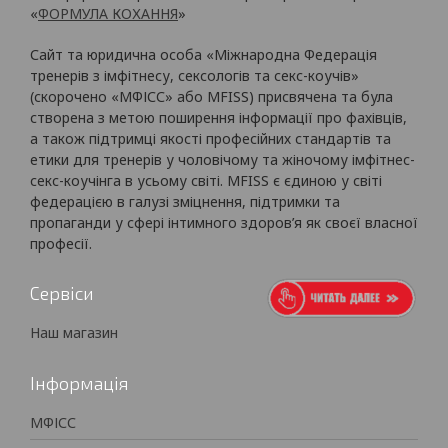
«
ФОРМУЛА КОХАННЯ
»
Сайт та юридична особа «Міжнародна Федерація
тренерів з імфітнесу, сексологів та секс-коучів»
(скорочено «МФІСС» або MFISS) присвячена та була
створена з метою поширення інформації про фахівців,
а також підтримці якості професійних стандартів та
етики для тренерів у чоловічому та жіночому імфітнес-
секс-коучінга в усьому світі. MFISS є єдиною у світі
федерацією в галузі зміцнення, підтримки та
пропаганди у сфері інтимного здоров’я як своєї власної
професії.
Сервіси
Наш магазин
Інформація
МФІСС