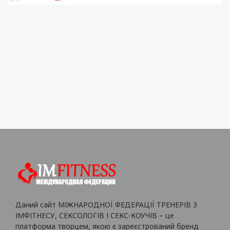
Даний сайт МІЖНАРОДНОЇ ФЕДЕРАЦІЇ ТРЕНЕРІВ З
ІМФІТНЕСУ, СЕКСОЛОГІВ І СЕКС-КОУЧІВ – це
платформа творцем, якою є зареєстрований бренд