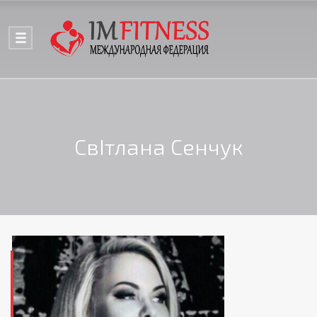
СвІтлана Сенчук