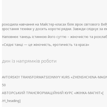
роходила навчання на Майстер-класах біля зірок світового Bel
зростання техніки у досить короткі рядки. Завжди слідкує за е
Наповнює танець істинною його суттю – жіночністю та розслаб
«Східні танці — це жіночність, еротичність та краса»
дин із напрямків роботи
AVTORSKIY TRANSFORMATSIONNYY KURS «ZHENSHCHINA-MAGN
50
АВТОРСЬКИЙ ТРАНСФОРМАЦІЙНИЙ КУРС «ЖІНКА-МАГНІТ»[
/rt_heading]