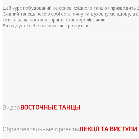
Цей курс побудований на основі східного танцю і призводить д
Східний танець несе в собі естетичну та духовну складову, а 
ході, а ваша постава справді стає королівською.
Ви відчуєте себе впевненіше і розкутіше…
Видео
ВОСТОЧНЫЕ ТАНЦЫ
Образовательные проекты
ЛЕКЦІЇ ТА ВИСТУПИ