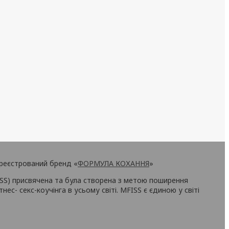
реєстрований бренд «
ФОРМУЛА КОХАННЯ
»
ISS) присвячена та була створена з метою поширення
ес- секс-коучінга в усьому світі. MFISS є єдиною у світі