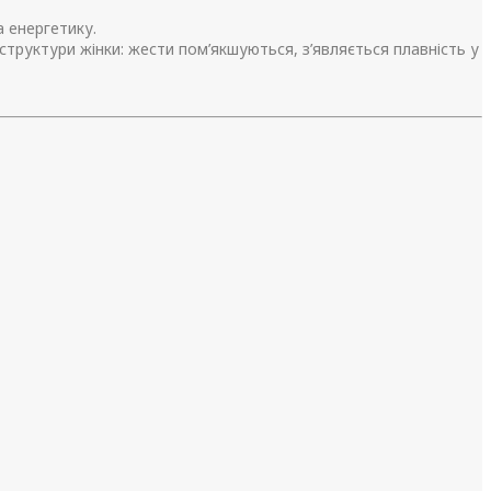
а енергетику.
структури жінки: жести пом’якшуються, з’являється плавність у