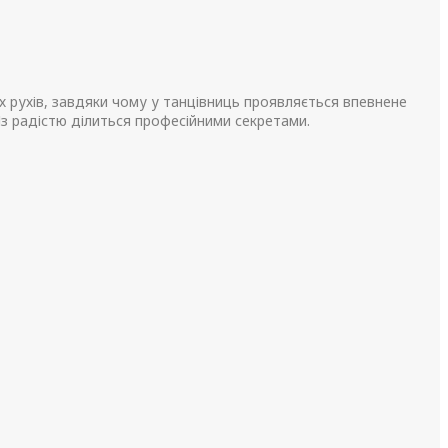
х рухів, завдяки чому у танцівниць проявляється впевнене
 Із радістю ділиться професійними секретами.