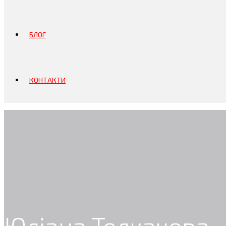
БЛОГ
КОНТАКТИ
Юліана Толкачова