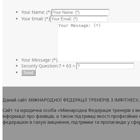
Your Name: (*)
Your Email: (*)
Your Message: (*)
Security Question:
7 + 63 =
Даний сайт МІЖНАРОДНОЇ ФЕДЕРАЦІЇ ТРЕНЕРІВ З ІМФІТНЕСУ, С
Сайт та юридична особа «Міжнародна Федерація тренерів з імф
інформації про фахівців, а також підтримці якості професійних 
федерацією в галузі зміцнення, підтримки та пропаганди у сфер