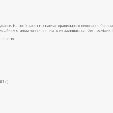
lydance. На своїх заняттях навчає правильного виконання базови
моційним станом на занятті, ніхто не залишається без посмішки.
леністю.
IT»[