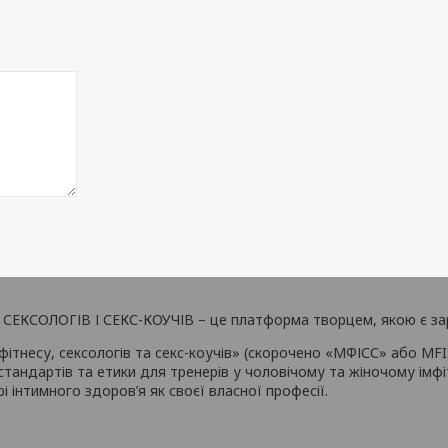
ЕКСОЛОГІВ І СЕКС-КОУЧІВ – це платформа творцем, якою є за
ітнесу, сексологів та секс-коучів» (скорочено «МФІСС» або MF
стандартів та етики для тренерів у чоловічому та жіночому імфітн
і інтимного здоров’я як своєї власної професії.