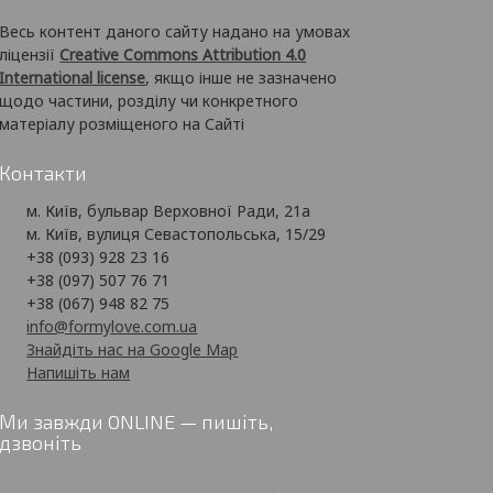
Весь контент даного сайту надано на умовах
ліцензії
Creative Commons Attribution 4.0
International license
, якщо інше не зазначено
щодо частини, розділу чи конкретного
матеріалу розміщеного на Сайті
Контакти
м. Київ, бульвар Верховної Ради, 21а
м. Київ, вулиця Севастопольська, 15/29
+38 (093) 928 23 16
+38 (097) 507 76 71
+38 (067) 948 82 75
info@formylove.com.ua
Знайдіть нас на Google Map
Напишіть нам
Ми завжди ONLINE — пишіть,
дзвоніть