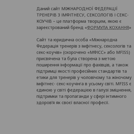
Даний сайт МІЖНАРОДНОЇ ФЕДЕРАЦІЇ
ТРЕНЕРІВ З ІМФІТНЕСУ, СЕКСОЛОГІВ І СЕКС-
КОУЧІВ – це платформа творцем, якою є
зареєстрований бренд «
ФОРМУЛА КОХАННЯ
»
Сайт та юридична особа «Міжнародна
Федерація тренерів з імфітнесу, сексологів та
секс-коучів» (скорочено «МФІСС» або MFISS)
присвячена та була створена з метою
поширення інформації про фахівців, а також
підтримці якості професійних стандартів та
етики для тренерів у чоловічому та жіночому
імфітнес- секс-коучінга в усьому світі. MFISS є
єдиною у світі федерацією в галузі зміцнення,
підтримки та пропаганди у сфері інтимного
здоров’я як своєї власної професії.