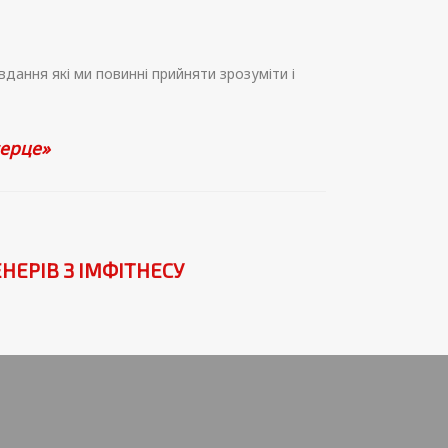
дання які ми повинні прийняти зрозуміти і
серце»
НЕРІВ З ІМФІТНЕСУ