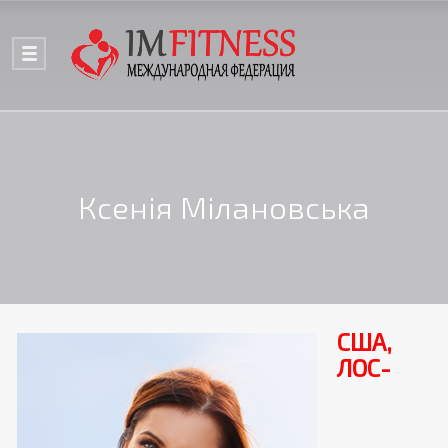
Ксенія Мілановська
США,
ЛОС-