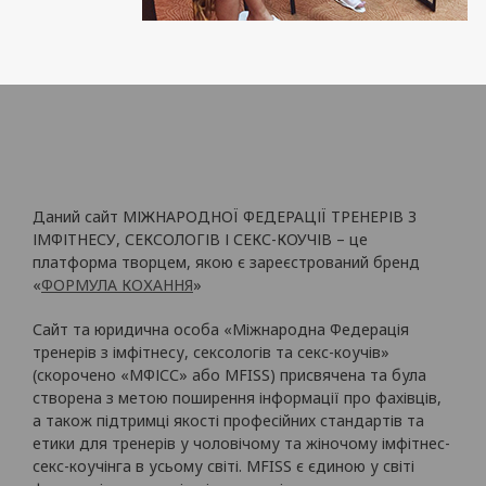
Даний сайт МІЖНАРОДНОЇ ФЕДЕРАЦІЇ ТРЕНЕРІВ З
ІМФІТНЕСУ, СЕКСОЛОГІВ І СЕКС-КОУЧІВ – це
платформа творцем, якою є зареєстрований бренд
«
ФОРМУЛА КОХАННЯ
»
Сайт та юридична особа «Міжнародна Федерація
тренерів з імфітнесу, сексологів та секс-коучів»
(скорочено «МФІСС» або MFISS) присвячена та була
створена з метою поширення інформації про фахівців,
а також підтримці якості професійних стандартів та
етики для тренерів у чоловічому та жіночому імфітнес-
секс-коучінга в усьому світі. MFISS є єдиною у світі