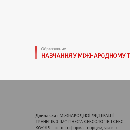
Образование
НАВЧАННЯ У МІЖНАРОДНОМУ Т
Даний сайт МІЖНАРОДНОЇ ФЕДЕРАЦІЇ
ТРЕНЕРІВ З ІМФІТНЕСУ, СЕКСОЛОГІВ І СЕКС-
КОУЧІВ – це платформа творцем, якою є