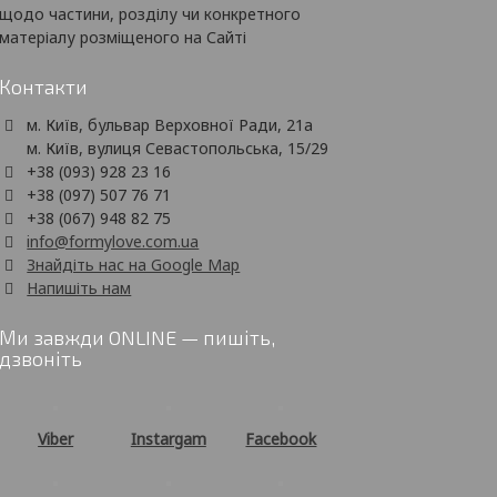
щодо частини, розділу чи конкретного
матеріалу розміщеного на Сайті
Контакти
м. Київ, бульвар Верховної Ради, 21а
м. Київ, вулиця Севастопольська, 15/29
+38 (093) 928 23 16
+38 (097) 507 76 71
+38 (067) 948 82 75
info@formylove.com.ua
Знайдіть нас на Google Map
Напишіть нам
Ми завжди ONLINE — пишіть,
дзвоніть
Viber
Instargam
Facebook