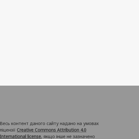
Весь контент даного сайту надано на умовах
ліцензії
Creative Commons Attribution 4.0
International license
, якщо інше не зазначено