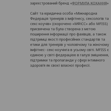
зареєстрований бренд «
ФОРМУЛА КОХАННЯ
»
Сайт та юридична особа «Міжнародна
Федерація тренерів з імфітнесу, сексологів та
секс-коучів» (скорочено «МФІСС» або MFISS)
присвячена та була створена з метою
поширення інформації про фахівців, а також
підтримці якості професійних стандартів та
етики для тренерів у чоловічому та жіночому
імфітнес- секс-коучінга в усьому світі. MFISS є
єдиною у світі федерацією в галузі зміцнення,
підтримки та пропаганди у сфері інтимного
здоров’я як своєї власної професії.