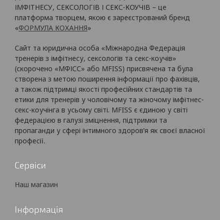
ІМФІТНЕСУ, СЕКСОЛОГІВ І СЕКС-КОУЧІВ – це
платформа творцем, якою є зареєстрований бренд
«
ФОРМУЛА КОХАННЯ
»
Сайт та юридична особа «Міжнародна Федерація
тренерів з імфітнесу, сексологів та секс-коучів»
(скорочено «МФІСС» або MFISS) присвячена та була
створена з метою поширення інформації про фахівців,
а також підтримці якості професійних стандартів та
етики для тренерів у чоловічому та жіночому імфітнес-
секс-коучінга в усьому світі. MFISS є єдиною у світі
федерацією в галузі зміцнення, підтримки та
пропаганди у сфері інтимного здоров’я як своєї власної
професії.
Сервіси
Наш магазин
Інформація