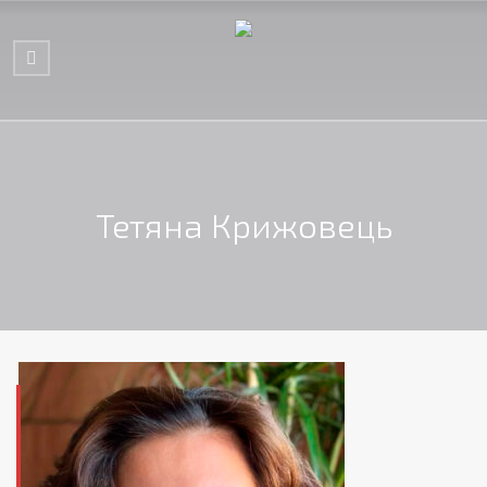
Тетяна Крижовець