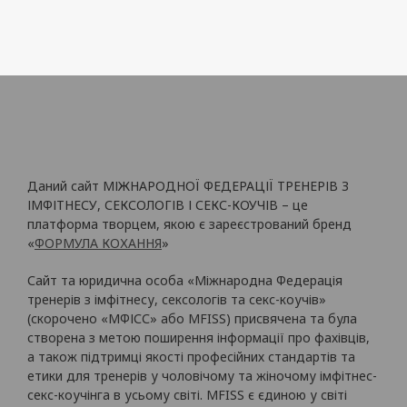
Даний сайт МІЖНАРОДНОЇ ФЕДЕРАЦІЇ ТРЕНЕРІВ З
ІМФІТНЕСУ, СЕКСОЛОГІВ І СЕКС-КОУЧІВ – це
платформа творцем, якою є зареєстрований бренд
«
ФОРМУЛА КОХАННЯ
»
Сайт та юридична особа «Міжнародна Федерація
тренерів з імфітнесу, сексологів та секс-коучів»
(скорочено «МФІСС» або MFISS) присвячена та була
створена з метою поширення інформації про фахівців,
а також підтримці якості професійних стандартів та
етики для тренерів у чоловічому та жіночому імфітнес-
секс-коучінга в усьому світі. MFISS є єдиною у світі