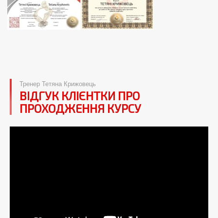
Тренер Тетяна Крижовець
ВІДГУК КЛІЄНТКИ ПРО
ПРОХОДЖЕННЯ КУРСУ