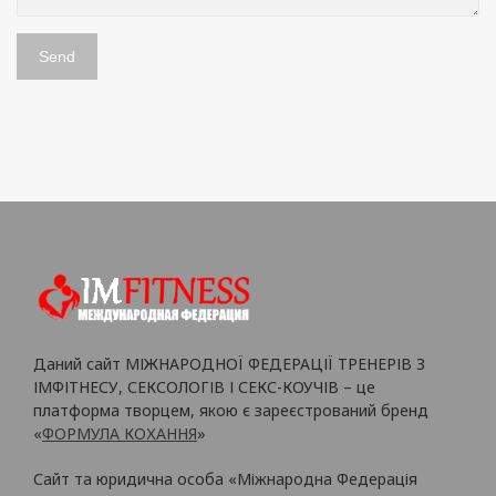
Даний сайт МІЖНАРОДНОЇ ФЕДЕРАЦІЇ ТРЕНЕРІВ З
ІМФІТНЕСУ, СЕКСОЛОГІВ І СЕКС-КОУЧІВ – це
платформа творцем, якою є зареєстрований бренд
«
ФОРМУЛА КОХАННЯ
»
Сайт та юридична особа «Міжнародна Федерація