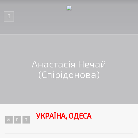
Анастасія Нечай
(Спірідонова)
УКРАЇНА, ОДЕСА