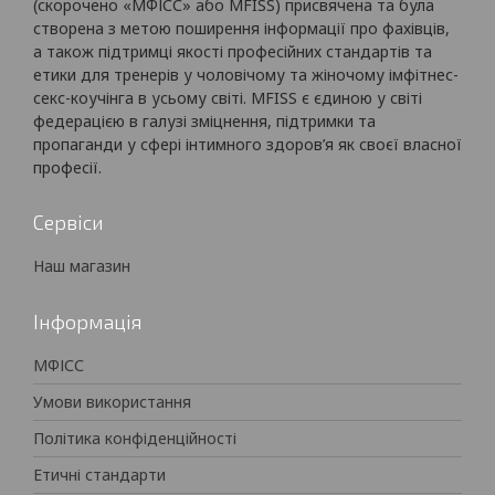
(скорочено «МФІСС» або MFISS) присвячена та була
створена з метою поширення інформації про фахівців,
а також підтримці якості професійних стандартів та
етики для тренерів у чоловічому та жіночому імфітнес-
секс-коучінга в усьому світі. MFISS є єдиною у світі
федерацією в галузі зміцнення, підтримки та
пропаганди у сфері інтимного здоров’я як своєї власної
професії.
Сервіси
Наш магазин
Інформація
МФІСС
Умови використання
Політика конфіденційності
Етичні стандарти