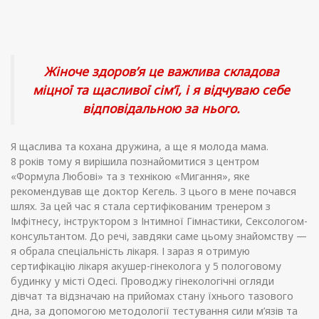
Жіноче здоров’я це важлива складова
міцної та щасливої ​​сім’ї, і я відчуваю себе
відповідальною за нього.
Я щаслива та кохана дружина, а ще я молода мама.
8 років тому я вирішила познайомитися з центром
«Формула Любові» та з технікою «Мигання», яке
рекомендував ще доктор Кегель. З цього в мене почався
шлях. За цей час я стала сертифікованим тренером з
Імфітнесу, інструктором з Інтимної Гімнастики, Сексологом-
консультантом. До речі, завдяки саме цьому знайомству —
я обрала спеціальність лікаря. І зараз я отримую
сертифікацію лікаря акушер-гінеколога у 5 пологовому
будинку у місті Одесі. Проводжу гінекологічні огляди
дівчат та відзначаю на прийомах стану їхнього тазового
дна, за допомогою методології тестування сили м’язів та