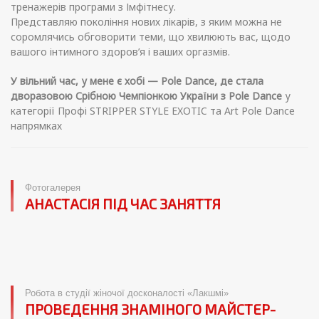
тренажерів програми з Імфітнесу.
Представляю покоління нових лікарів, з яким можна не
соромлячись обговорити теми, що хвилюють вас, щодо
вашого інтимного здоров’я і ваших оргазмів.
У вільний час, у мене є хобі — Pole Dance, де стала
дворазовою Срібною Чемпіонкою України з Pole Dance
у
категорії Профі STRIPPER STYLE EXOTIC та Art Pole Dance
напрямках
Фотогалерея
АНАСТАСІЯ ПІД ЧАС ЗАНЯТТЯ
Робота в студії жіночої досконалості «Лакшмі»
ПРОВЕДЕННЯ ЗНАМІНОГО МАЙСТЕР-