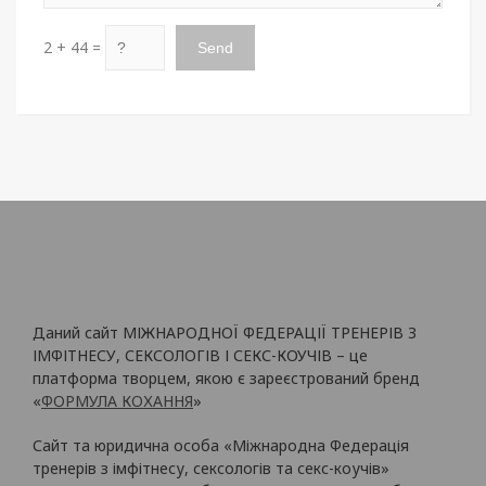
2 + 44 =
Даний сайт МІЖНАРОДНОЇ ФЕДЕРАЦІЇ ТРЕНЕРІВ З
ІМФІТНЕСУ, СЕКСОЛОГІВ І СЕКС-КОУЧІВ – це
платформа творцем, якою є зареєстрований бренд
«
ФОРМУЛА КОХАННЯ
»
Сайт та юридична особа «Міжнародна Федерація
тренерів з імфітнесу, сексологів та секс-коучів»