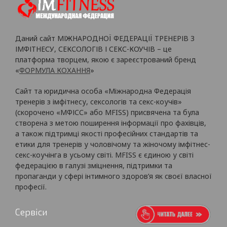
Даний сайт МІЖНАРОДНОЇ ФЕДЕРАЦІЇ ТРЕНЕРІВ З
ІМФІТНЕСУ, СЕКСОЛОГІВ І СЕКС-КОУЧІВ – це
платформа творцем, якою є зареєстрований бренд
«
ФОРМУЛА КОХАННЯ
»
Сайт та юридична особа «Міжнародна Федерація
тренерів з імфітнесу, сексологів та секс-коучів»
(скорочено «МФІСС» або MFISS) присвячена та була
створена з метою поширення інформації про фахівців,
а також підтримці якості професійних стандартів та
етики для тренерів у чоловічому та жіночому імфітнес-
секс-коучінга в усьому світі. MFISS є єдиною у світі
федерацією в галузі зміцнення, підтримки та
пропаганди у сфері інтимного здоров’я як своєї власної
професії.
Сервіси