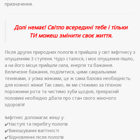
призначення.
Долі немає! Світло всередині тебе і тільки
ТИ можеш змінити своє життя.
Після других природних пологів я прийшла у світ імфітнесу з
опущенням 3 ступеня. Чудо сталося, і моє опущення пішло,
а на його місце прийшли сила, енергія та бажання.
Величезне бажання, поділитися, цими сакральними
техніками, з усіма жінками, це ж сама базова необхідність
для кожної жінки! Так само, як ми стежимо за гігієною
порожнини рота та чистимо зуби щодня, прекрасній
половині необхідно дбати про стан свого жіночого
здоров’я!
Імфітнес допомагає жінці у:
✔️Наступі та перебігу пологів
✔️Виношуванні вагітності
✔️Відновленні після пологів