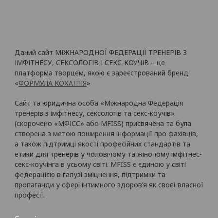
Даний сайт МІЖНАРОДНОЇ ФЕДЕРАЦІЇ ТРЕНЕРІВ З
ІМФІТНЕСУ, СЕКСОЛОГІВ І СЕКС-КОУЧІВ – це
платформа творцем, якою є зареєстрований бренд
«
ФОРМУЛА КОХАННЯ
»
Сайт та юридична особа «Міжнародна Федерація
тренерів з імфітнесу, сексологів та секс-коучів»
(скорочено «МФІСС» або MFISS) присвячена та була
створена з метою поширення інформації про фахівців,
а також підтримці якості професійних стандартів та
етики для тренерів у чоловічому та жіночому імфітнес-
секс-коучінга в усьому світі. MFISS є єдиною у світі
федерацією в галузі зміцнення, підтримки та
пропаганди у сфері інтимного здоров’я як своєї власної
професії.