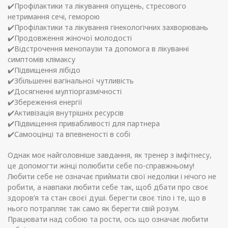
✔️Профілактики та лікування опущень, стресового
нетримання сечі, геморою
✔️Профілактики та лікування гінекологічних захворювань
✔️Продовження жіночої молодості
✔️Відстрочення менопаузи та допомога в лікуванні
симптомів клімаксу
✔️Підвищення лібідо
✔️Збільшенні вагінальної чутливість
✔️Досягненні мултіоргазмічності
✔️Збереження енергії
✔️Активізація внутрішніх ресурсів
✔️Підвищення привабливості для партнера
✔️Самооцінці та впевненості в собі
Однак моє найголовніше завдання, як тренер з імфітнесу,
це допомогти жінці полюбити себе по-справжньому!
Любити себе не означає приймати свої недоліки і нічого не
робити, а навпаки любити себе так, щоб дбати про своє
здоров’я та стан своєї душі. берегти своє тіло і те, що в
нього потрапляє так само як берегти свій розум.
Працювати над собою та рости, ось що означає любити