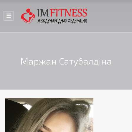
Маржан Сатубалдіна