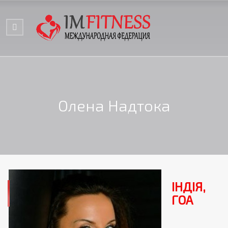
Олена Надтока
ІНДІЯ,
ГОА