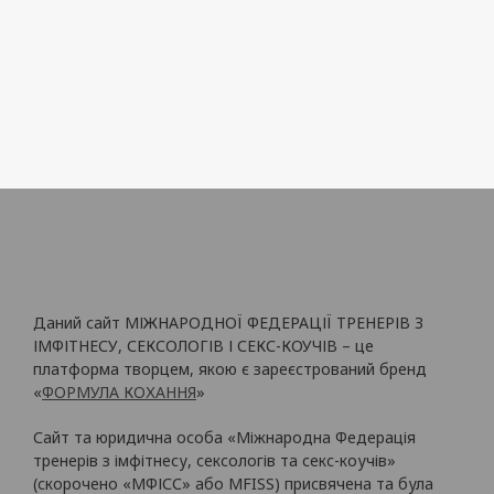
Даний сайт МІЖНАРОДНОЇ ФЕДЕРАЦІЇ ТРЕНЕРІВ З
ІМФІТНЕСУ, СЕКСОЛОГІВ І СЕКС-КОУЧІВ – це
платформа творцем, якою є зареєстрований бренд
«
ФОРМУЛА КОХАННЯ
»
Сайт та юридична особа «Міжнародна Федерація
тренерів з імфітнесу, сексологів та секс-коучів»
(скорочено «МФІСС» або MFISS) присвячена та була