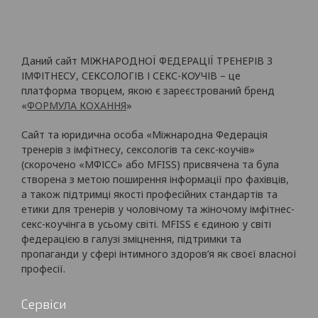
Даний сайт МІЖНАРОДНОЇ ФЕДЕРАЦІЇ ТРЕНЕРІВ З
ІМФІТНЕСУ, СЕКСОЛОГІВ І СЕКС-КОУЧІВ – це
платформа творцем, якою є зареєстрований бренд
«
ФОРМУЛА КОХАННЯ
»
Сайт та юридична особа «Міжнародна Федерація
тренерів з імфітнесу, сексологів та секс-коучів»
(скорочено «МФІСС» або MFISS) присвячена та була
створена з метою поширення інформації про фахівців,
а також підтримці якості професійних стандартів та
етики для тренерів у чоловічому та жіночому імфітнес-
секс-коучінга в усьому світі. MFISS є єдиною у світі
федерацією в галузі зміцнення, підтримки та
пропаганди у сфері інтимного здоров’я як своєї власної
професії.
Сервіси