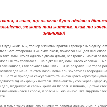
вання, я знаю, що означає бути однією з дітьми 
еальністю, як жити тим життям, яким ти хочеш
знаннями!
 Студії «Лакшмі», тренер з жіночих практик і тренер з Імбілдінгу, а
ться Світ, створений із жіночих ілюзій, показової сім’ї для якої сл
о таке залишитися однією з двома дітьми, без грошей, маючи за пле
алося і як так трапилося… на підказки від колишнього чоловіка — ме
 закінчилося, і так почався Мій Шлях… Я не розуміла, що треба роби
 розвиток для мене. Життєві пазли починали збиратися і всередині
, що таке природна сексуальність та жіноча краса через тренування
здібності від найкращих вчителів. Впевненість у собі через Лідерськ
и далі, підтримуючи своїми крилами Любові. Я пізнала, що таке сто
ак я познайомилася з собою, із зовсім іншою жінкою, яка відкрила с
ття.
, я мама трьох діток, два синочки та лапочка донька, у мене Улюб