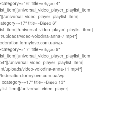
xcategory=»16″ title=»Відео 4″
st_item][universal_video_player_playlist_item
[/universal_video_player_playlist_item]
tegory=»17″ title=»Відео 6″
t_item][/universal_video_player_playlist_item]
nt/uploads/video-volodina-anna-7.mp4″]
/federation.formylove.com.ua/wp-
xcategory=»17″ title=»Відео 9″
st_item][universal_video_player_playlist_item
″][/universal_video_player_playlist_item]
tent/uploads/video-volodina-anna-11.mp4″]
//federation.formylove.com.ua/wp-
m xcategory=»17″ title=»Відео 13″
ist_item][/universal_video_player]