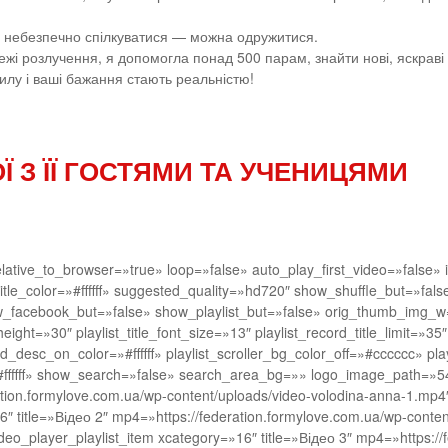
ою небезпечно спілкуватися — можна одружитися.
ежі розлучення, я допомогла понад 500 парам, знайти нові, яскраві
илу і ваші бажання стають реальністю!
Ї З ЇЇ ГОСТЯМИ ТА УЧЕНИЦЯМИ
ative_to_browser=»true» loop=»false» auto_play_first_video=»false» i
p_title_color=»#ffffff» suggested_quality=»hd720″ show_shuffle_but=»f
ow_facebook_but=»false» show_playlist_but=»false» orig_thumb_img_
ight=»30″ playlist_title_font_size=»13″ playlist_record_title_limit=»35
ord_desc_on_color=»#ffffff» playlist_scroller_bg_color_off=»#cccccc» pla
ffffff» show_search=»false» search_area_bg=»» logo_image_path=»549
ation.formylove.com.ua/wp-content/uploads/video-volodina-anna-1.mp4″]
16″ title=»Відео 2″ mp4=»https://federation.formylove.com.ua/wp-conte
video_player_playlist_item xcategory=»16″ title=»Відео 3″ mp4=»https:/