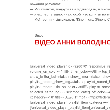
бажаний результат;
— Мої клієнтки, подруги вам підтвердять, зі мн
— я експерт у відносинах, особливо коли ви на м
— Мої тренінги відкривають Жіночність, Жіночу С
Відео
ВІДЕО АННИ ВОЛОДІНО
[universal_video_player id=»926070″ responsive_rel
volume_on_color=»#ffffff» timer_color=»#ffffff» to
show_twitter_but=»false» show_timer=»false» sh
playlist_record_show_img=»false» playlist_record_he
playlist_record_title_on_color=»#ffffff» playlist_rec
selected_categ_bg=»» selected_categ_off_color=»#
xcategory=»16″ title=»Відео 1″ mp4=»https://feder
[universal_video_player_playlist_item xcategory=»
[/universal_video_player_playlist_item][universal_