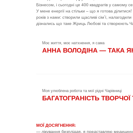
Бізнесом, і сьогодні це 400 квадратів у самому с
У мене енергії на стільки – що я готова ділитис
років з нами: створили щасливі сім’ї, налагодили 
дізнались що таке Жриць Любові та створюють Чар
Моє життя, моє натхнення, я сама
АННА ВОЛОДІНА — ТАКА ЯК
Моя улюблена робота та мої рідні Чарівниці
БАГАТОГРАНІСТЬ ТВОРЧОЇ
МОЇ ДОСЯГНЕННЯ:
— лікування безпліддя, я представляю медицину 