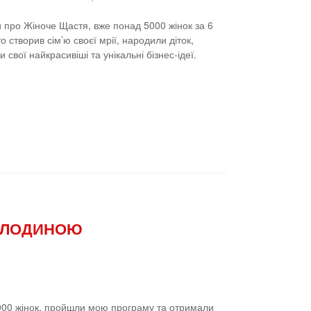
и про Жіноче Щастя, вже понад 5000 жінок за 6
о створив сім’ю своєї мрії, народили діток,
вої найкрасивіші та унікальні бізнес-ідеї.
ВОЛОДИНОЮ
1000 жінок, пройшли мою програму та отримали