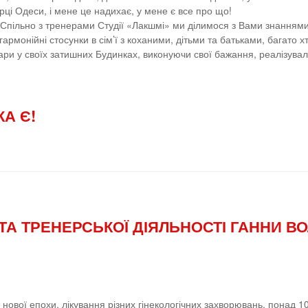
ерці Одеси, і мене це надихає, у мене є все про що!
я! Спільно з тренерами Студії «Лакшмі» ми ділимося з Вами знанням
гармонійні стосунки в сім’ї з коханими, дітьми та батьками, багато хт
и у своїх затишних Будинках, виконуючи свої бажання, реалізували с
А Є!
 ТА ТРЕНЕРСЬКОЇ ДІЯЛЬНОСТІ ГАННИ 
нової епохи, лікування різних гінекологічних захворювань, понад 