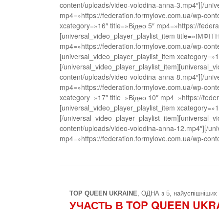
content/uploads/video-volodina-anna-3.mp4″][/unive
mp4=»https://federation.formylove.com.ua/wp-conte
xcategory=»16″ title=»Відео 5″ mp4=»https://feder
[universal_video_player_playlist_item title=»ІМФ
mp4=»https://federation.formylove.com.ua/wp-conten
[universal_video_player_playlist_item xcategory=»
[/universal_video_player_playlist_item][universal_
content/uploads/video-volodina-anna-8.mp4″][/unive
mp4=»https://federation.formylove.com.ua/wp-conte
xcategory=»17″ title=»Відео 10″ mp4=»https://fede
[universal_video_player_playlist_item xcategory=»
[/universal_video_player_playlist_item][universal_
content/uploads/video-volodina-anna-12.mp4″][/univ
mp4=»https://federation.formylove.com.ua/wp-conte
TOP QUEEN UKRAINE
, ОДНА з 5, найуспішніших 
УЧАСТЬ В TOP QUEEN UKR