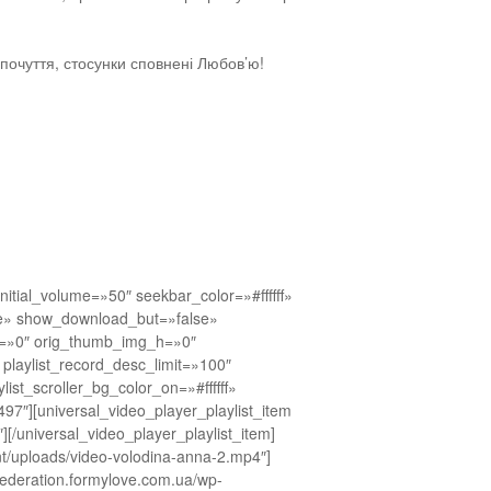
 почуття, стосунки сповнені Любов’ю!
nitial_volume=»50″ seekbar_color=»#ffffff»
alse» show_download_but=»false»
w=»0″ orig_thumb_img_h=»0″
″ playlist_record_desc_limit=»100″
ylist_scroller_bg_color_on=»#ffffff»
7″][universal_video_player_playlist_item
[/universal_video_player_playlist_item]
nt/uploads/video-volodina-anna-2.mp4″]
/federation.formylove.com.ua/wp-