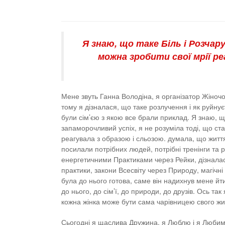
Я знаю, що таке Біль і Розчару
можна зробити свої мрії р
Мене звуть Ганна Володіна, я організатор Жіночої
тому я дізналася, що таке розлучення і як руйнує
були сім’єю з якою все брали приклад. Я знаю, щ
запаморочливий успіх, я не розуміла тоді, що ст
реагувала з образою і сльозою. думала, що життя
посилали потрібних людей, потрібні тренінги та
енергетичними Практиками через Рейки, дізналася
практики, закони Всесвіту через Природу, магічні 
була до нього готова, саме він надихнув мене йт
до нього, до сім’ї, до природи, до друзів. Ось т
кожна жінка може бути сама чарівницею свого жи
Сьогодні я щаслива Дружина, я Люблю і я Любима