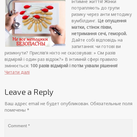
інтимне життя! Жінки
потрапляють до групи
ризику через анти методику
вумбілдинг.
Це опущення
матки, стінок піхви,
нетримання сечі, геморой.
Дайте собі відповідь на
запитання: чи готові ви
ризикнути? Прислів’я ніхто не скасовував: » Сім разів
відміряй і один раз відріж?» В інтимній сфері правило
змінюється:
100 разів відміряй і потім ухвали рішення!
Читати далі
Leave a Reply
Ваш адрес email не будет опубликован.
Обязательные поля
помечены
*