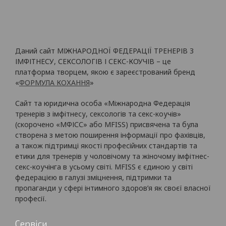
Даний сайт МІЖНАРОДНОЇ ФЕДЕРАЦІЇ ТРЕНЕРІВ З
ІМФІТНЕСУ, СЕКСОЛОГІВ І СЕКС-КОУЧІВ – це
платформа творцем, якою є зареєстрований бренд
«
ФОРМУЛА КОХАННЯ
»
Сайт та юридична особа «Міжнародна Федерація
тренерів з імфітнесу, сексологів та секс-коучів»
(скорочено «МФІСС» або MFISS) присвячена та була
створена з метою поширення інформації про фахівців,
а також підтримці якості професійних стандартів та
етики для тренерів у чоловічому та жіночому імфітнес-
секс-коучінга в усьому світі. MFISS є єдиною у світі
федерацією в галузі зміцнення, підтримки та
пропаганди у сфері інтимного здоров’я як своєї власної
професії.
Сервіси