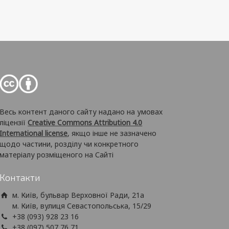
Весь контент даного сайту надано на умовах
ліцензії
Creative Commons Attribution 4.0
International license
, якщо інше не зазначено
щодо частини, розділу чи конкретного
матеріалу розміщеного на Сайті
Контакти
м. Київ, бульвар Верховної Ради, 21а
м. Київ, вулиця Севастопольська, 15/29
+38 (093) 928 23 16
+38 (097) 507 76 71