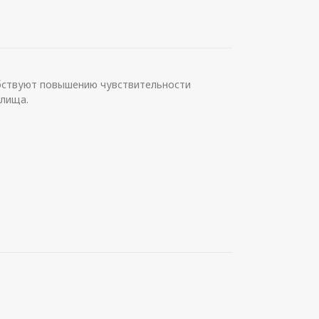
обствуют повышению чувствительности
алища.