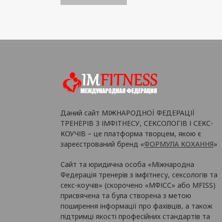
Даний сайт МІЖНАРОДНОЇ ФЕДЕРАЦІЇ
ТРЕНЕРІВ З ІМФІТНЕСУ, СЕКСОЛОГІВ І СЕКС-
КОУЧІВ – це платформа творцем, якою є
зареєстрований бренд «
ФОРМУЛА КОХАННЯ
»
Сайт та юридична особа «Міжнародна
Федерація тренерів з імфітнесу, сексологів та
секс-коучів» (скорочено «МФІСС» або MFISS)
присвячена та була створена з метою
поширення інформації про фахівців, а також
підтримці якості професійних стандартів та