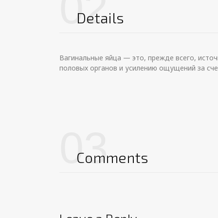
02
Details
Вагинальные яйца — это, прежде всего, исто
половых органов и усилению ощущений за сче
03
Comments