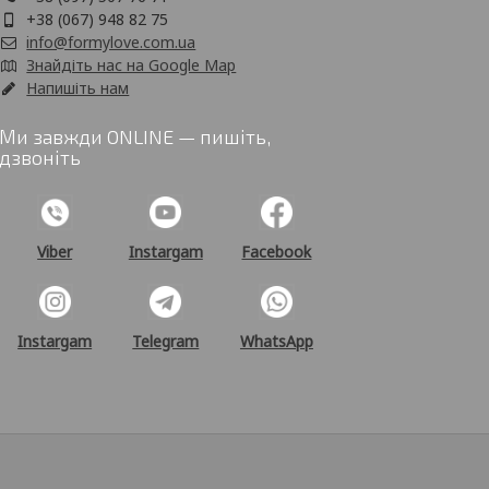
+38 (067) 948 82 75
info@formylove.com.ua
Знайдіть нас на Google Map
Напишіть нам
Ми завжди ONLINE — пишіть,
дзвоніть
Viber
Instargam
Facebook
Instargam
Telegram
WhatsApp