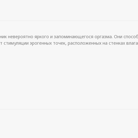
чник невероятно яркого и запоминающегося оргазма. Они спос
т стимуляции эрогенных точек, расположенных на стенках влаг