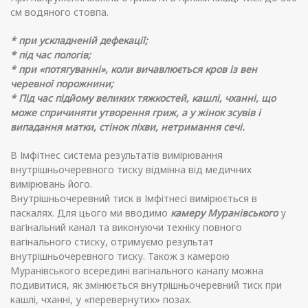
см водяного стовпа.
* при ускладненій дефекації;
* під час пологів;
* при «потягуванні», коли вичавлюється кров із вен
черевної порожнини;
* Під час підйому великих тяжкостей, кашлі, чханні, що
може спричиняти утворення гриж, а у жінок зсувів і
випадання матки, стінок піхви, нетримання сечі.
В Імфітнес система результатів вимірювання
внутрішньочеревного тиску відмінна від медичних
вимірювань його.
Внутрішньочеревний тиск в Імфітнесі вимірюється в
паскалях. Для цього ми вводимо
камеру Муранівського
у
вагінальний канал та виконуючи техніку повного
вагінального стиску, отримуємо результат
внутрішньочеревного тиску. Також з камерою
Муранівського всередині вагінального каналу можна
подивитися, як змінюється внутрішньочеревний тиск при
кашлі, чханні, у «перевернутих» позах.