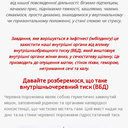
від нашої повсякденної діяльності: бігаємо підтюпцем,
качаємо прес, піднімаємо тяжкості, кашляємо, чхаємо.
сякаємося, просто дихаємо, знаходимося у вертикальному
чи горизонтальному положенні, у стані спокою чи стресу.
Завдання, яке вирішується в Імфітнесі (імбілдингу) це
захистити наші внутрішні органи від впливу
внутрішньобрющного тиску (ВБД), який виштовхує
внутрішні органи жінки вниз, у сечостатеву щілину. Це
призводить до опущення матки, стінок піхви, геморою,
нетримання сечі та калу.
Давайте розберемося, що таке
внутрішньочеревний тиск (ВБД)
Черевна порожнина являє собою герметично замкнутий
мішок, заповнений рідиною та органами напіврідкої
консистенції, що частково містять гази. Цей вміст надає на
дно та на стінки черевної порожнини гідростатичний тиск.