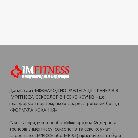
Даний сайт МІЖНАРОДНОЇ ФЕДЕРАЦІЇ ТРЕНЕРІВ З
ІМФІТНЕСУ, СЕКСОЛОГІВ І СЕКС-КОУЧІВ – це
платформа творцем, якою є зареєстрований бренд
«
ФОРМУЛА КОХАННЯ
»
Сайт та юридична особа «Міжнародна Федерація
тренерів з імфітнесу, сексологів та секс-коучів»
(скорочено «МФІСС» або MFISS) присвячена та була