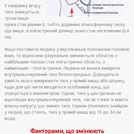
У напрямку вгору
тиск знижується;
трохи вище
пупка стає рівним 0, тобто дорівнює атмосферному тиску.
Ще вище, в епігастричній ділянці, воно стає негативним (0,6
см).
Якщо поставити людину у вертикальне положення головою
вниз, то відносини дзеркально змінюються: областю з
найбільшим тиском стає епігастрична область, з
найменшим – гіпогастрична. Людина не можна виміряти
внутрішньочеревний тиск безпосередньо. Доводиться
замість нього вимірювати тиск у прямій кишці або шлунку,
куди для цієї мети вводиться особливий зонд, що
з’єднується з манометром. Однак, тиск у цих органах не
відповідає внутрішньочеревний тиск, так як стінки їх мають
власну напругу, що змінює тиск. Герман (Hormann) знайшов
у людей, що стоять, тиск у прямій кишці від 16 до 34 см
води.
Факторами, що змінюють