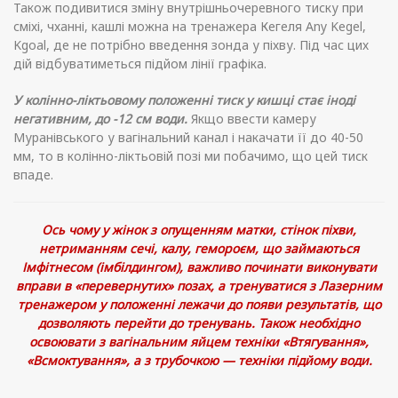
Також подивитися зміну внутрішньочеревного тиску при
сміхі, чханні, кашлі можна на тренажера Кегеля Any Kegel,
Kgoal, де не потрібно введення зонда у піхву. Під час цих
дій відбуватиметься підйом лінії графіка.
У колінно-ліктьовому положенні тиск у кишці стає іноді
негативним, до -12 см води.
Якщо ввести камеру
Муранівського у вагінальний канал і накачати її до 40-50
мм, то в колінно-ліктьовій позі ми побачимо, що цей тиск
впаде.
Ось чому у жінок з опущенням матки, стінок піхви,
нетриманням сечі, калу, гемороєм, що займаються
Імфітнесом (імбілдингом), важливо починати виконувати
вправи в «перевернутих» позах, а тренуватися з Лазерним
тренажером у положенні лежачи до появи результатів, що
дозволяють перейти до тренувань. Також необхідно
освоювати з вагінальним яйцем техніки «Втягування»,
«Всмоктування», а з трубочкою — техніки підйому води.