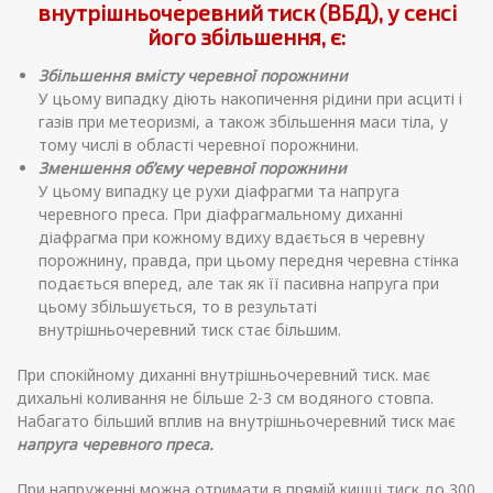
внутрішньочеревний тиск (ВБД), у сенсі
його збільшення, є:
Збільшення вмісту черевної порожнини
У цьому випадку діють накопичення рідини при асциті і
газів при метеоризмі, а також збільшення маси тіла, у
тому числі в області черевної порожнини.
Зменшення об’єму черевної порожнини
У цьому випадку це рухи діафрагми та напруга
черевного преса. При діафрагмальному диханні
діафрагма при кожному вдиху вдається в черевну
порожнину, правда, при цьому передня черевна стінка
подається вперед, але так як її пасивна напруга при
цьому збільшується, то в результаті
внутрішньочеревний тиск стає більшим.
При спокійному диханні внутрішньочеревний тиск. має
дихальні коливання не більше 2-3 см водяного стовпа.
Набагато більший вплив на внутрішньочеревний тиск має
напруга черевного преса.
При напруженні можна отримати в прямій кишці тиск до 300