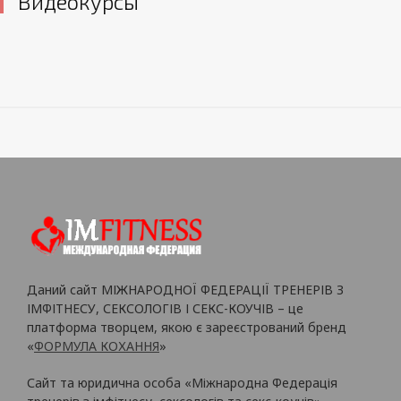
Видеокурсы
Даний сайт МІЖНАРОДНОЇ ФЕДЕРАЦІЇ ТРЕНЕРІВ З
ІМФІТНЕСУ, СЕКСОЛОГІВ І СЕКС-КОУЧІВ – це
платформа творцем, якою є зареєстрований бренд
«
ФОРМУЛА КОХАННЯ
»
Сайт та юридична особа «Міжнародна Федерація