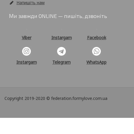
Напишіть нам
Ми завжди ONLINE — пишіть, дзвоніть
Viber
Instargam
Facebook
Instargam
Telegram
WhatsApp
Copyright 2019-2020 © federation.formylove.com.ua