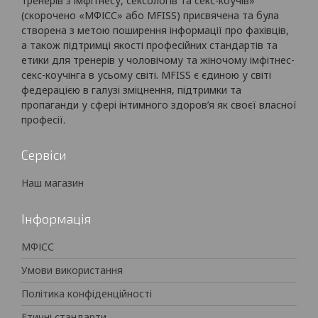
тренерів з імфітнесу, сексологів та секс-коучів»
(скорочено «МФІСС» або MFISS) присвячена та була
створена з метою поширення інформації про фахівців,
а також підтримці якості професійних стандартів та
етики для тренерів у чоловічому та жіночому імфітнес-
секс-коучінга в усьому світі. MFISS є єдиною у світі
федерацією в галузі зміцнення, підтримки та
пропаганди у сфері інтимного здоров’я як своєї власної
професії.
Сервіси
Наш магазин
Інформація
МФІСС
Умови використання
Політика конфіденційності
Етичні стандарти