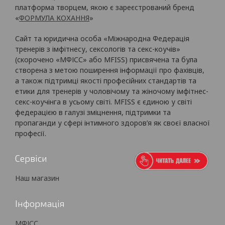
платформа творцем, якою є зареєстрований бренд
«
ФОРМУЛА КОХАННЯ
»
Сайт та юридична особа «Міжнародна Федерація
тренерів з імфітнесу, сексологів та секс-коучів»
(скорочено «МФІСС» або MFISS) присвячена та була
створена з метою поширення інформації про фахівців,
а також підтримці якості професійних стандартів та
етики для тренерів у чоловічому та жіночому імфітнес-
секс-коучінга в усьому світі. MFISS є єдиною у світі
федерацією в галузі зміцнення, підтримки та
пропаганди у сфері інтимного здоров’я як своєї власної
професії.
Сервіси
Наш магазин
Інформація
МФІСС