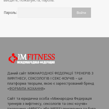
введите, пожалуйста, пароль:
Пароль:
Даний сайт МІЖНАРОДНОЇ ФЕДЕРАЦІЇ ТРЕНЕРІВ З
ІМФІТНЕСУ, СЕКСОЛОГІВ І СЕКС-КОУЧІВ – це
платформа творцем, якою є зареєстрований бренд
«
ФОРМУЛА КОХАННЯ
»
Сайт та юридична особа «Міжнародна Федерація
тренерів з імфітнесу, сексологів та секс-коучів»
(скорочено «МФІСС» або MFISS) присвячена та була