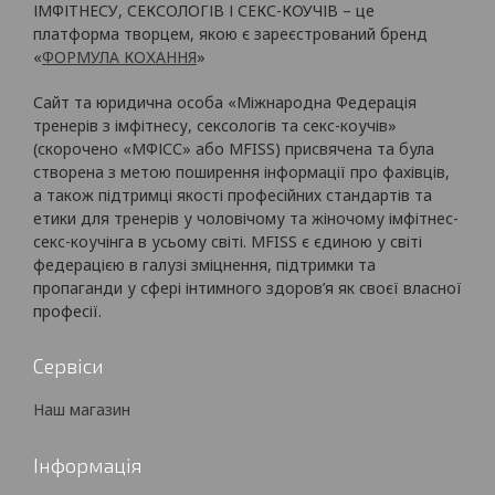
ІМФІТНЕСУ, СЕКСОЛОГІВ І СЕКС-КОУЧІВ – це
платформа творцем, якою є зареєстрований бренд
«
ФОРМУЛА КОХАННЯ
»
Сайт та юридична особа «Міжнародна Федерація
тренерів з імфітнесу, сексологів та секс-коучів»
(скорочено «МФІСС» або MFISS) присвячена та була
створена з метою поширення інформації про фахівців,
а також підтримці якості професійних стандартів та
етики для тренерів у чоловічому та жіночому імфітнес-
секс-коучінга в усьому світі. MFISS є єдиною у світі
федерацією в галузі зміцнення, підтримки та
пропаганди у сфері інтимного здоров’я як своєї власної
професії.
Сервіси
Наш магазин
Інформація