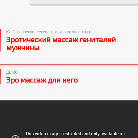
Ю. Прокопенко, сексолог, сексопатолог, к.м.н.
Эротический массаж гениталий
мужчины
ДЕМО
Эро массаж для него