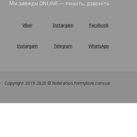
Ми завжди ONLINE — пишіть, дзвоніть
Viber
Instargam
Facebook
Instargam
Telegram
WhatsApp
Copyright 2019-2020 © federation.formylove.com.ua