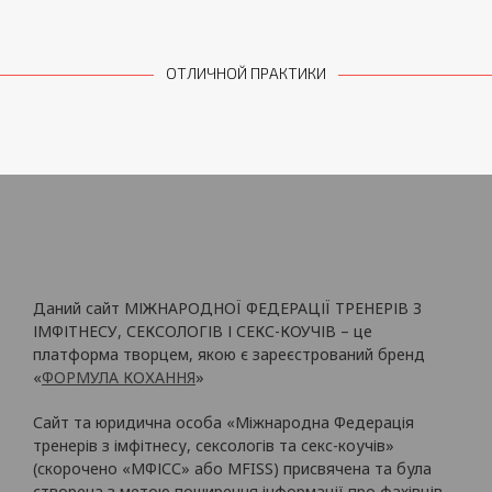
ОТЛИЧНОЙ ПРАКТИКИ
Даний сайт МІЖНАРОДНОЇ ФЕДЕРАЦІЇ ТРЕНЕРІВ З
ІМФІТНЕСУ, СЕКСОЛОГІВ І СЕКС-КОУЧІВ – це
платформа творцем, якою є зареєстрований бренд
«
ФОРМУЛА КОХАННЯ
»
Сайт та юридична особа «Міжнародна Федерація
тренерів з імфітнесу, сексологів та секс-коучів»
(скорочено «МФІСС» або MFISS) присвячена та була
створена з метою поширення інформації про фахівців,