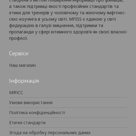
а також підтримці якості професійних стандартів та
етики для тренерів у чоловічому та жіночому імфітнес-
секс-коучінга в усьому світі. MFISS є єдиною у світі
федерацією в галузі зміцнення, підтримки та
пропаганди у сфері інтимного здоров’я як своєї власної
професії.
Сервіси
Наш магазин
Інформація
МФІСС
Умови використання
Політика конфіденційності
Етичні стандарти
Згода на обробку персональних даних