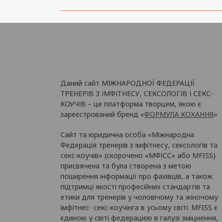
Даний сайт МІЖНАРОДНОЇ ФЕДЕРАЦІЇ
ТРЕНЕРІВ З ІМФІТНЕСУ, СЕКСОЛОГІВ І СЕКС-
КОУЧІВ – це платформа творцем, якою є
зареєстрований бренд «
ФОРМУЛА КОХАННЯ
»
Сайт та юридична особа «Міжнародна
Федерація тренерів з імфітнесу, сексологів та
секс-коучів» (скорочено «МФІСС» або MFISS)
присвячена та була створена з метою
поширення інформації про фахівців, а також
підтримці якості професійних стандартів та
етики для тренерів у чоловічому та жіночому
імфітнес- секс-коучінга в усьому світі. MFISS є
єдиною у світі федерацією в галузі зміцнення,