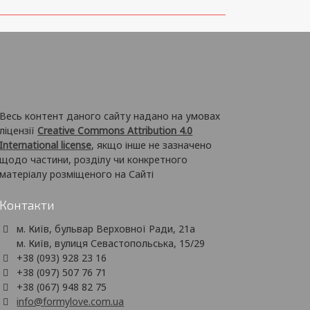
Весь контент даного сайту надано на умовах
ліцензії
Creative Commons Attribution 4.0
International license
, якщо інше не зазначено
щодо частини, розділу чи конкретного
матеріалу розміщеного на Сайті
Контакти
м. Київ, бульвар Верховної Ради, 21а
м. Київ, вулиця Севастопольська, 15/29
+38 (093) 928 23 16
+38 (097) 507 76 71
+38 (067) 948 82 75
info@formylove.com.ua