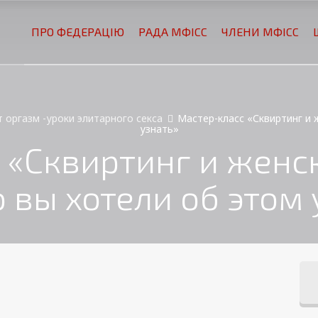
ПРО ФЕДЕРАЦІЮ
РАДА МФІСС
ЧЛЕНИ МФІСС
 оргазм -уроки элитарного секса
Мастер-класс «Сквиртинг и 
узнать»
 «Сквиртинг и женск
о вы хотели об этом