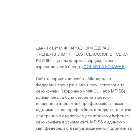
Даний сайт МІЖНАРОДНОЇ ФЕДЕРАЦІЇ
ТРЕНЕРІВ З ІМФІТНЕСУ, СЕКСОЛОГІВ І СЕКС-
КОУЧІВ – це платформа творцем, якою є
зареєстрований бренд «
ФОРМУЛА КОХАННЯ
»
Сайт та юридична особа «Міжнародна
Федерація тренерів з імфітнесу, сексологів та
секс-коучів» (скорочено «МФІСС» або MFISS)
присвячена та була створена з метою
поширення інформації про фахівців, а також
підтримці якості професійних стандартів та етики
для тренерів у чоловічому та жіночому імфітнес-
секс-коучінга в усьому світі. MFISS є єдиною у
світі федерацією в галузі зміцнення, підтримки та