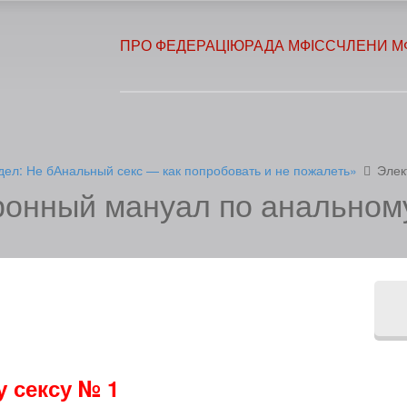
ПРО ФЕДЕРАЦІЮ
РАДА МФІСС
ЧЛЕНИ М
ел: Не бАнальный секс — как попробовать и не пожалеть»
Элек
ронный мануал по анальному
 сексу № 1