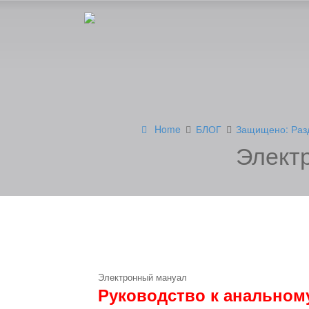
Home
БЛОГ
Защищено: Разд
Элект
Электронный мануал
Руководство к анальному