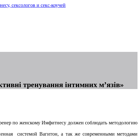
ктивні тренування інтимних м’язів»
ренер по женскому Имфитнесу должен соблюдать методологию
лненная системой Вагитон, а так же современными методами