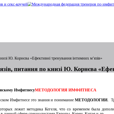
книзі Ю. Корнєва «Ефективні тренування інтимних м’язів»
зів, питання по книзі Ю. Корнєва «Ефе
енскому Имфитнесу
МЕТОДОЛОГИЯ ИМФИТНЕСА
енском Имфитнесе это знания и понимание
МЕТОДОЛОГИИ
. Т
 которых лежит методика Кегеля, что со временем была допо
в данной сфере специалистами Европы, Кореи, Китая и др.