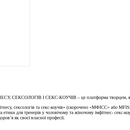
, СЕКСОЛОГІВ І СЕКС-КОУЧІВ – це платформа творцем, яко
тнесу, сексологів та секс-коучів» (скорочено «МФІСС» або MFIS
та етики для тренерів у чоловічому та жіночому імфітнес- секс-коу
ров’я як своєї власної професії.