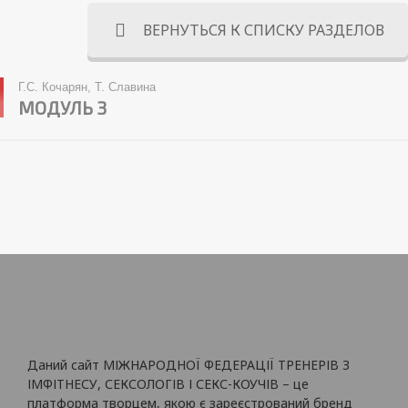
ВЕРНУТЬСЯ К СПИСКУ РАЗДЕЛОВ
Г.С. Кочарян, Т. Славина
МОДУЛЬ 3
Даний сайт МІЖНАРОДНОЇ ФЕДЕРАЦІЇ ТРЕНЕРІВ З
ІМФІТНЕСУ, СЕКСОЛОГІВ І СЕКС-КОУЧІВ – це
платформа творцем, якою є зареєстрований бренд