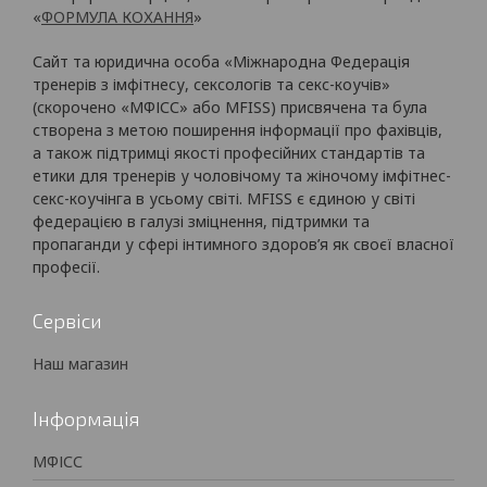
«
ФОРМУЛА КОХАННЯ
»
Сайт та юридична особа «Міжнародна Федерація
тренерів з імфітнесу, сексологів та секс-коучів»
(скорочено «МФІСС» або MFISS) присвячена та була
створена з метою поширення інформації про фахівців,
а також підтримці якості професійних стандартів та
етики для тренерів у чоловічому та жіночому імфітнес-
секс-коучінга в усьому світі. MFISS є єдиною у світі
федерацією в галузі зміцнення, підтримки та
пропаганди у сфері інтимного здоров’я як своєї власної
професії.
Сервіси
Наш магазин
Інформація
МФІСС