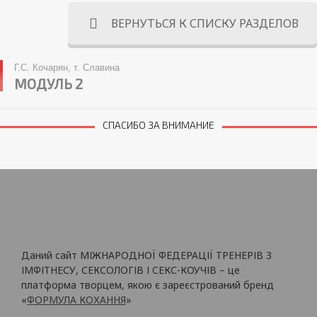
ВЕРНУТЬСЯ К СПИСКУ РАЗДЕЛОВ
Г.С. Кочарян, т. Славина
МОДУЛЬ 2
СПАСИБО ЗА ВНИМАНИЕ
Даний сайт МІЖНАРОДНОЇ ФЕДЕРАЦІЇ ТРЕНЕРІВ З
ІМФІТНЕСУ, СЕКСОЛОГІВ І СЕКС-КОУЧІВ – це
платформа творцем, якою є зареєстрований бренд
«
ФОРМУЛА КОХАННЯ
»