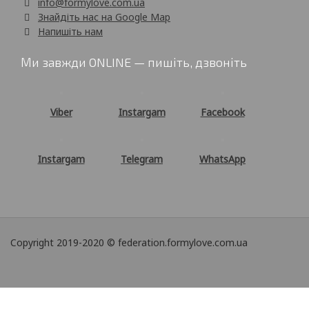
info@formylove.com.ua
Знайдіть нас на Google Map
Напишіть нам
Ми завжди ONLINE — пишіть, дзвоніть
Viber
Instargam
Facebook
Instargam
Telegram
WhatsApp
Copyright 2019-2020 © federation.formylove.com.ua