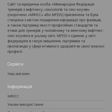
Сайт та юридична особа «Міжнародна Федерація
тренерів з імфітнесу, сексологів та секс-коучів»
(скорочено «МФІСС» або MFISS) присвячена та була
створена з метою поширення інформації про фахівців,
а також підтримці якості професійних стандартів та
етики для тренерів у чоловічому та жіночому імфітнес-
секс-коучінга в усьому світі. MFISS є єдиною у світі
федерацією в галузі зміцнення, підтримки та
пропаганди у сфері інтимного здоров’я як своєї власної
професії.
Сервіси
Наш магазин
Інформація
МФІСС
Умови використання